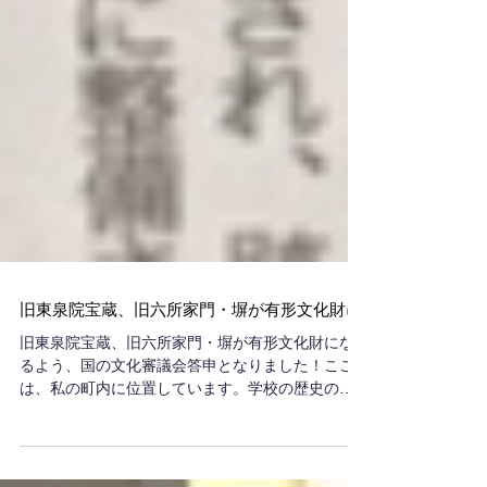
旧東泉院宝蔵、旧六所家門・塀が有形文化財に
旧東泉院宝蔵、旧六所家門・塀が有形文化財にな
るよう、国の文化審議会答申となりました！ここ
は、私の町内に位置しています。学校の歴史の時
間に耳にした徳川家康や豊臣秀吉の朱印状がでて
きたり、なによりも富士のかぐや姫伝説、かぐや