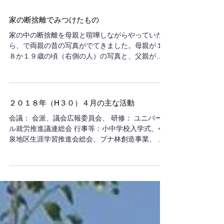
家の断捨離でみつけたもの
家の中の断捨離を母親と喧嘩しながらやっていた
ら、で両親の昔の写真がでてきました。母親が１
８か１９歳の頃（右側の人）の写真と、父親が２
０代かな（左側の人）。レトロ感あふれています
ね。母親の写真は雑誌の表紙を飾れるようないい
雰囲気がでています。他に母親の３人の姉の写真
も。その昔...
２０１８年（H３０）４月の主な活動
会議： 会派、議会広報委員会、 研修： ユニバーサ
ル就労推進議連総会 行事等：小中学校入学式、今
泉地区生涯学習推進会総会、ブナ林創造事業、 視
察：（一社）サンビレッジ、フリースクールアル
ファ、ユニバーサル就労推進委員会（ソフトバン
ク、川崎市）、ユニバーサル就労推進議連（農福...