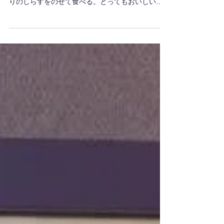
田子の浦 未公認キャラクター「すらっし〜」
田子の浦といったら、「しらす」。日本一の富士
山と日本一のしらすです！ あったかなご飯に山盛
りのしらすをのせて食べる。とってもおいしい〜
いのです。 本日、田子の浦漁港で未公認キャラク
ター、フライドしらすの妖精「すらっし〜」を発
見！漁港の栗田さんがご自分で作成されたそうで
す。ジ...