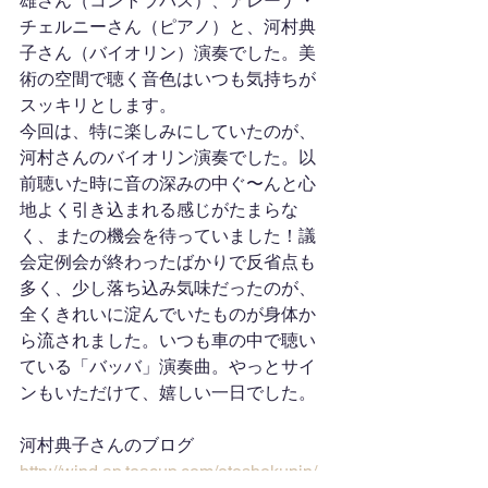
雄さん（コントラバス）、アレーナ・
チェルニーさん（ピアノ）と、河村典
子さん（バイオリン）演奏でした。美
術の空間で聴く音色はいつも気持ちが
スッキリとします。
今回は、特に楽しみにしていたのが、
河村さんのバイオリン演奏でした。以
前聴いた時に音の深みの中ぐ〜んと心
地よく引き込まれる感じがたまらな
く、またの機会を待っていました！議
会定例会が終わったばかりで反省点も
多く、少し落ち込み気味だったのが、
全くきれいに淀んでいたものが身体か
ら流されました。いつも車の中で聴い
ている「バッバ」演奏曲。やっとサイ
ンもいただけて、嬉しい一日でした。
河村典子さんのブログ
http://wind.ap.teacup.com/otoshokunin/