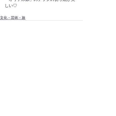
しい♡
文化・芸術・旅
コメント
コメントを追加…
富士市議会議員 山下いづみ Official Site
Copyright(c) Izumi Yamashita