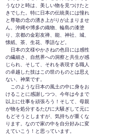
うなひと時は、美しい物を見つけたと
きでした。特に日本の伝統美には憧れ
と尊敬の念の湧き上がりが止まりませ
ん。沖縄や博多の織物、輪島の漆塗
り、京都の金彩友禅、能、神社、城、
懐紙、茶、生花、季語など。
　日本の文様やかさねの色目には感性
の繊細さ、自然界への洞察と共生が感
じられ、そして、それを表現する職人
の卓越した技はこの世のものとは思え
ない、神業です。
　このような日本の風土の中に身をお
けることに感謝しつつ、今年は今まで
以上に仕事を頑張ろう！そして、母親
が物を処分するたびに大騒ぎして元に
もどそうとしますが、気持ちが重くな
ります。なので家の中を自分好みに変
えていこう！と思っています。