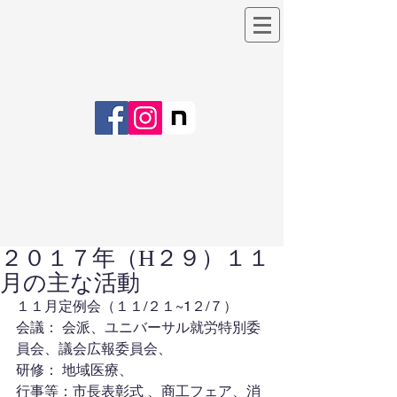
２０１７年（H２９）１１
月の主な活動
１１月定例会（１１/２１~1２/７）
会議： 会派、ユニバーサル就労特別委
員会、議会広報委員会、
研修： 地域医療、
行事等：市長表彰式 、商工フェア、消