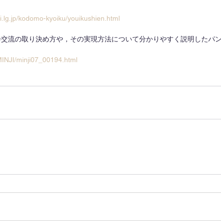
hi.lg.jp/kodomo-kyoiku/youikushien.html
会交流の取り決め方や，その実現方法について分かりやすく説明したパ
MINJI/minji07_00194.html