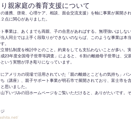
とり親家庭の養育支援について
との連携、啓発、心理ケア、相談、面会交流支援）を軸に事業が展開さ
に２点に関心がありました。
ート事業は、あくまでも両親、子の合意があればする。無理強いはしな
が当人同士では上手く段取りができないのならば、このような事業は本
です。
費立替払制度を検討中とのこと。約束をしても支払わないことが多い。
成23年度全国母子世帯等調査」によると、６割の離婚母子世帯は、父
いという実態が浮き彫りになっています。
前にアメリカの現場で活用されていた「親の離婚とこどもの気持ち」パ
持ち（講座）、親子サポート事業が明石市で展開されており、富士市を
ると思いました。
、山下いづみの旧ホームページをご覧いただけると、ありがたいです。
ージ
shita.net/