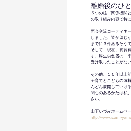
離婚後のひ
５つの柱（関係機関
の取り組み内容で特
面会交流コーディネ
しました。皆が望む
までに３件あるそう
そして、現在、養育
す。厚生労働省の「平
受け取ったことがな
その他、１５年以上
子育てとこどもの気
んどん展開していけ
関心のあるかたは私
さい。
山下いづみホームペ
http://www.izumi-yama